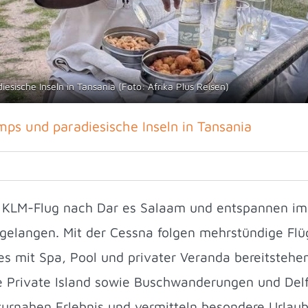
sische Inseln in Tansania (Foto: Afrika Plus Reisen)
mps und paradiesische Inseln in Tansania
 KLM-Flug nach Dar es Salaam und entspannen im H
 gelangen. Mit der Cessna folgen mehrstündige Fl
 mit Spa, Pool und privater Veranda bereitstehen.
ve Private Island sowie Buschwanderungen und De
urnahen Erlebnis und vermitteln besondere Urlau