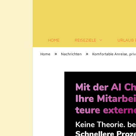
HOME
REISEZIELE
URLAUB 
Tourismus-Infos
»
»
Home
Nachrichten
Komfortable Anreise, priv