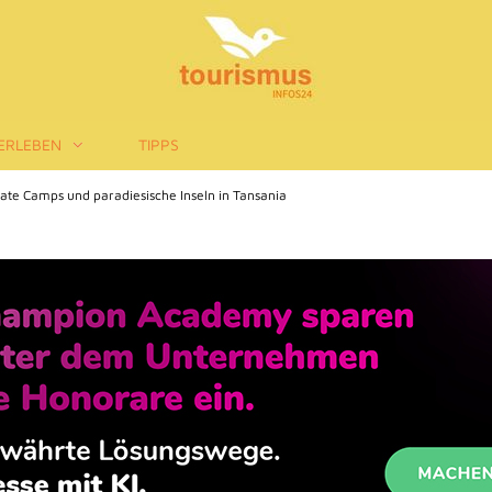
ERLEBEN
TIPPS
ate Camps und paradiesische Inseln in Tansania