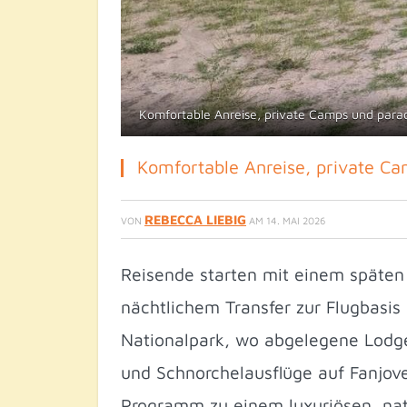
Komfortable Anreise, private Camps und paradie
Komfortable Anreise, private Ca
REBECCA LIEBIG
VON
AM
14. MAI 2026
Reisende starten mit einem späten
nächtlichem Transfer zur Flugbasis
Nationalpark, wo abgelegene Lodges
und Schnorchelausflüge auf Fanjo
Programm zu einem luxuriösen, nat