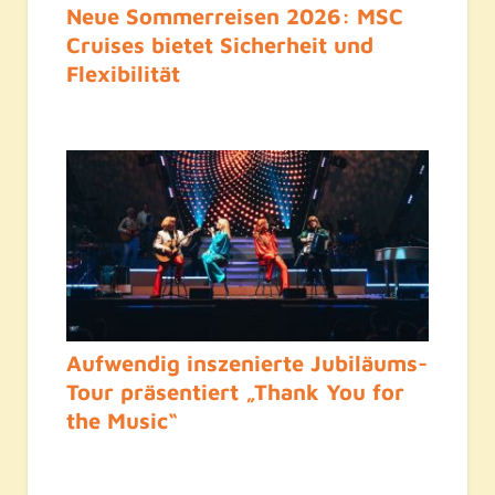
Neue Sommerreisen 2026: MSC
Cruises bietet Sicherheit und
Flexibilität
Aufwendig inszenierte Jubiläums-
Tour präsentiert „Thank You for
the Music“