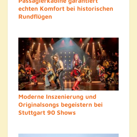
Passagierkabine garantiert
echten Komfort bei historischen
Rundflügen
Moderne Inszenierung und
Originalsongs begeistern bei
Stuttgart 90 Shows