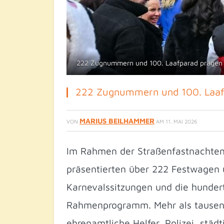
222 Zugnummern und 100. Laafparad prägen Ha
222 Zugnummern und 100. Laafp
MARIUS BEILHAMMER
VON
AM
11. MAI 2026
Im Rahmen der Straßenfastnachten
präsentierten über 222 Festwagen 
Karnevalssitzungen und die hunder
Rahmenprogramm. Mehr als tausen
ehrenamtliche Helfer, Polizei, stä