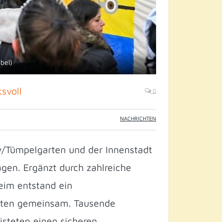
bel)
svoll
0
NACHRICHTEN
/Tümpelgarten und der Innenstadt
en. Ergänzt durch zahlreiche
eim entstand ein
rten gemeinsam. Tausende
isteten einen sicheren,