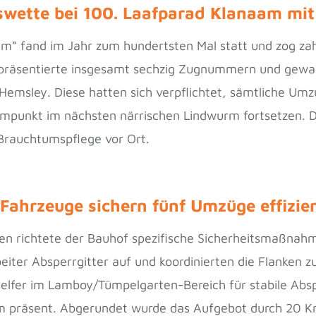
swette bei 100. Laafparad Klanaam mit
m“ fand im Jahr zum hundertsten Mal statt und zog zah
 präsentierte insgesamt sechzig Zugnummern und gewan
 Hemsley. Diese hatten sich verpflichtet, sämtliche Um
punkt im nächsten närrischen Lindwurm fortsetzen. Da
Brauchtumspflege vor Ort.
 Fahrzeuge sichern fünf Umzüge effizie
gen richtete der Bauhof spezifische Sicherheitsmaßnah
eiter Absperrgitter auf und koordinierten die Flanken z
elfer im Lamboy/Tümpelgarten-Bereich für stabile Absp
m präsent. Abgerundet wurde das Aufgebot durch 20 Krä