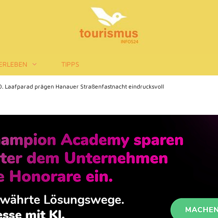
ERLEBEN
TIPPS
 Laafparad prägen Hanauer Straßenfastnacht eindrucksvoll