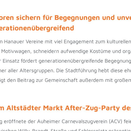
oren sichern für Begegnungen und unve
rationenübergreifend
ven Hanauer Vereine mit viel Engagement zum kulturellen
e Motivwagen, schneidern aufwendige Kostüme und org
ger Einsatz fördert generationenübergreifende Begegnun
er aller Altersgruppen. Die Stadtführung hebt diese eh
igt den Beitrag zur Gemeinschaft außerdem mit große
im Altstädter Markt After-Zug-Party d
 eröffnete der Auheimer Carnevalszugverein (ACV) feier
zwischen Willy-Brandt-Straße und Schlossplatz präsent