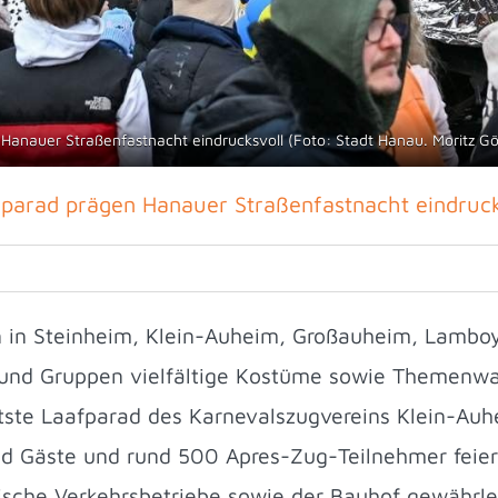
nauer Straßenfastnacht eindrucksvoll (Foto: Stadt Hanau. Moritz Gö
arad prägen Hanauer Straßenfastnacht eindruck
 in Steinheim, Klein-Auheim, Großauheim, Lamboy
und Gruppen vielfältige Kostüme sowie Themenwag
tste Laafparad des Karnevalszugvereins Klein-Auh
d Gäste und rund 500 Apres-Zug-Teilnehmer feie
dtische Verkehrsbetriebe sowie der Bauhof gewährle