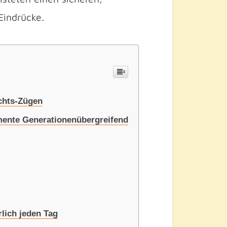
Eindrücke.
achts-Zügen
mente Generationenübergreifend
lich jeden Tag