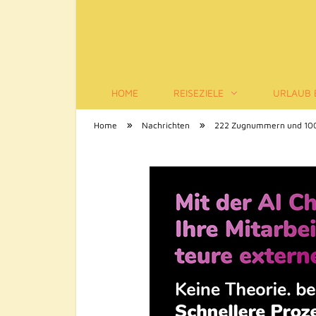
HOME
REISEZIELE
URLAUB 
Tourismus-Infos
»
»
Home
Nachrichten
222 Zugnummern und 100.