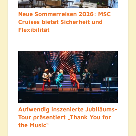
Neue Sommerreisen 2026: MSC
Cruises bietet Sicherheit und
Flexibilität
Aufwendig inszenierte Jubiläums-
Tour präsentiert „Thank You for
the Music“