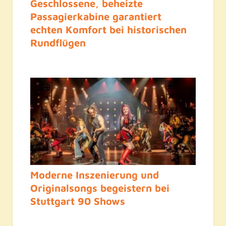
Geschlossene, beheizte
Passagierkabine garantiert
echten Komfort bei historischen
Rundflügen
Moderne Inszenierung und
Originalsongs begeistern bei
Stuttgart 90 Shows