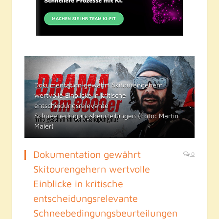
Dokumentation gewährt Skitourengehern
wertvolle Einblicke in kritische
entscheidungsrelevante
Schneebedingungsbeurteilungen (Foto: Martin
Maier)
Dokumentation gewährt
0
Skitourengehern wertvolle
Einblicke in kritische
entscheidungsrelevante
Schneebedingungsbeurteilungen