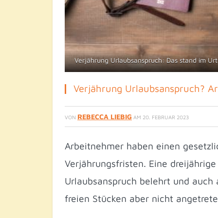
Verjährung Urlaubsanspruch: Das stand im Ur
Verjährung Urlaubsanspruch? Ar
REBECCA LIEBIG
VON
AM
20. FEBRUAR 2023
Arbeitnehmer haben einen gesetzli
Verjährungsfristen. Eine dreijähri
Urlaubsanspruch belehrt und auch 
freien Stücken aber nicht angetreten