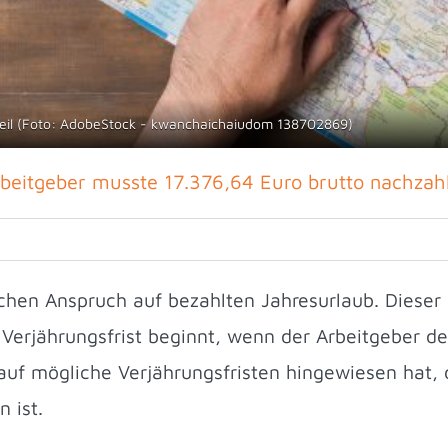
teil (Foto: AdobeStock - kwanchaichaiudom 138702869)
beitgeber musste 17.376,64 Euro brutto nachzah
chen Anspruch auf bezahlten Jahresurlaub. Dieser
ge Verjährungsfrist beginnt, wenn der Arbeitgeber 
auf mögliche Verjährungsfristen hingewiesen hat,
 ist.