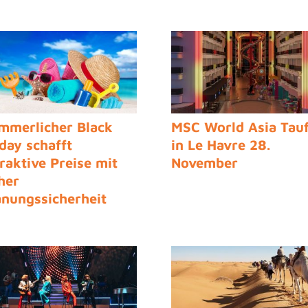
ndflügen
mmerlicher Black
MSC World Asia Tau
iday schafft
in Le Havre 28.
traktive Preise mit
November
her
anungssicherheit