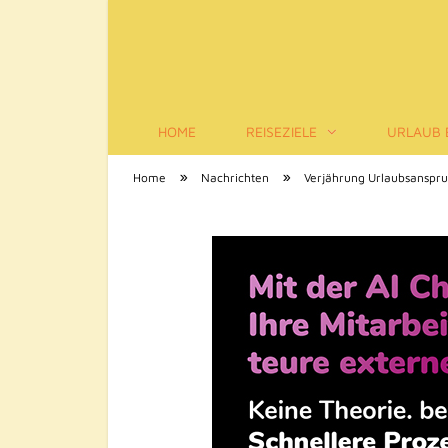
HOME
REISEZIELE
URLAUB 
Tourismus-Infos
»
»
Home
Nachrichten
Verjährung Urlaubsanspru