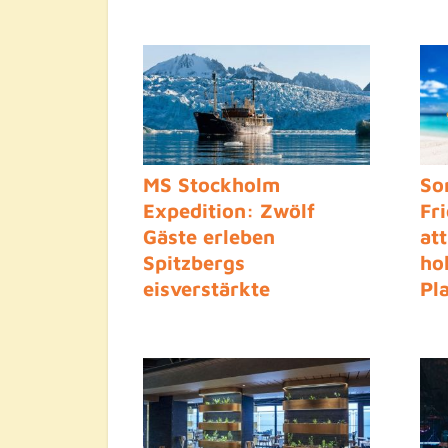
Deutschlands zukünftig
Ru
MS Stockholm
So
Expedition: Zwölf
Fr
Gäste erleben
at
Spitzbergs
ho
eisverstärkte
Pl
Fjordwelten