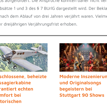
s aufgefordert. Die Ansprüche konnten daher nicht ver
sätze 1 und 3 des § 7 BUrlG dargestellt wird. Der Bekla
nach dem Ablauf von drei Jahren verjährt waren. Vielme
r dreijährigen Verjährungsfrist erhoben.
schlossene, beheizte
Moderne Inszenieru
ssagierkabine
und Originalsongs
rantiert echten
begeistern bei
mfort bei
Stuttgart 90 Shows
storischen