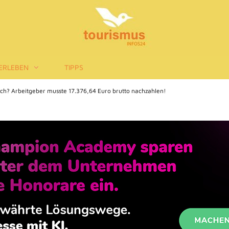
ERLEBEN
TIPPS
ch? Arbeitgeber musste 17.376,64 Euro brutto nachzahlen!