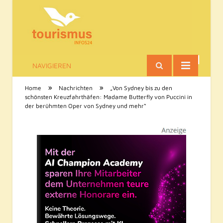
NAVIGIEREN
Tourismus-Infos
»
»
Home
Nachrichten
„Von Sydney bis zu den
schönsten Kreuzfahrthäfen: Madame Butterfly von Puccini in
der berühmten Oper von Sydney und mehr“