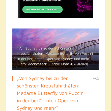
"Von Sydney bis zu den schönsten
Kreuzfahrthäfen: Madame Butterfly von Puccini
in der berühmten Oper von Sydney und mehr"
(Foto: AdobeStock - Richie Chan 412816969)
„Von Sydney bis zu den
0
schönsten Kreuzfahrthäfen:
Madame Butterfly von Puccini
in der berühmten Oper von
Sydney und mehr“