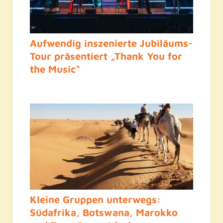
Aufwendig inszenierte Jubiläums-
Tour präsentiert „Thank You for
the Music“
Kleine Gruppen unterwegs:
Südafrika, Botswana, Marokko