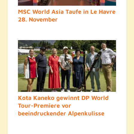
MSC World Asia Taufe in Le Havre
28. November
Kota Kaneko gewinnt DP World
Tour-Premiere vor
beeindruckender Alpenkulisse