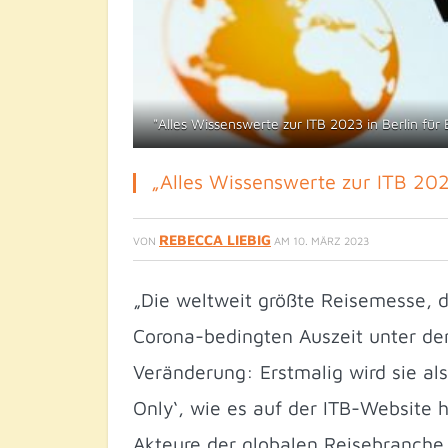
"Alles Wissenswerte zur ITB 2023 in Berlin fü
„Alles Wissenswerte zur ITB 202
REBECCA LIEBIG
VON
AM
10. MÄRZ 2023
„Die weltweit größte Reisemesse, di
Corona-bedingten Auszeit unter de
Veränderung: Erstmalig wird sie al
Only‘, wie es auf der ITB-Website h
Akteure der globalen Reisebranche 