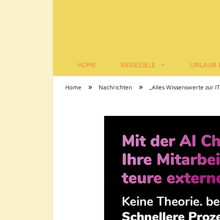
HOME
REISEZIELE
URLAUB 
Tourismus-Infos
»
»
Home
Nachrichten
„Alles Wissenswerte zur I