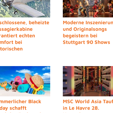
schlossene, beheizte
Moderne Inszenieru
ssagierkabine
und Originalsongs
rantiert echten
begeistern bei
mfort bei
Stuttgart 90 Shows
storischen
ndflügen
mmerlicher Black
MSC World Asia Tau
iday schafft
in Le Havre 28.