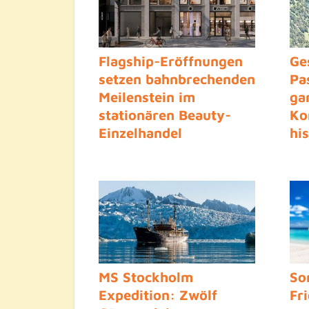
Flagship-Eröffnungen
Ge
setzen bahnbrechenden
Pa
Meilenstein im
ga
stationären Beauty-
Ko
Einzelhandel
hi
Deutschlands zukünftig
Ru
MS Stockholm
So
Expedition: Zwölf
Fr