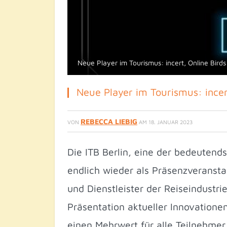
Neue Player im Tourismus: incert, Online Bird
Neue Player im Tourismus: incert
REBECCA LIEBIG
VON
AM
18. JANUAR 2023
Die ITB Berlin, eine der bedeuten
endlich wieder als Präsenzveranstal
und Dienstleister der Reiseindustr
Präsentation aktueller Innovationen
einen Mehrwert für alle Teilnehmer