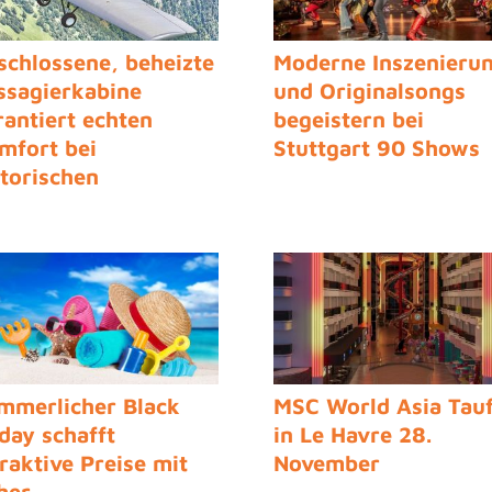
schlossene, beheizte
Moderne Inszenieru
ssagierkabine
und Originalsongs
rantiert echten
begeistern bei
mfort bei
Stuttgart 90 Shows
storischen
ndflügen
mmerlicher Black
MSC World Asia Tau
iday schafft
in Le Havre 28.
traktive Preise mit
November
her