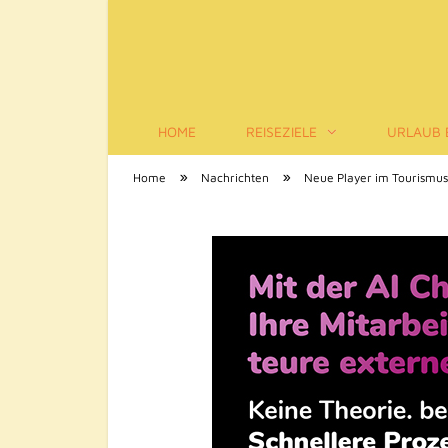
HOME
REISEZIELE
URLAUB 
Tourismus-Infos
»
»
Home
Nachrichten
Neue Player im Tourismus: 