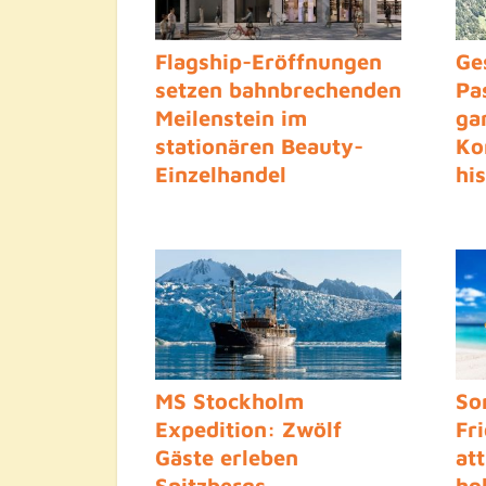
Flagship-Eröffnungen
Ge
setzen bahnbrechenden
Pa
Meilenstein im
ga
stationären Beauty-
Ko
Einzelhandel
hi
Deutschlands zukünftig
Ru
MS Stockholm
So
Expedition: Zwölf
Fr
Gäste erleben
at
Spitzbergs
ho