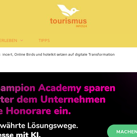
ERLEBEN
TIPPS
incert, Online Birds und hotelkit setzen auf digitale Transformation