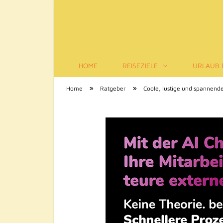
HOME
REISEZIELE
URLAUB 
Tourismus-Infos
»
»
Home
Ratgeber
Coole, lustige und spannend