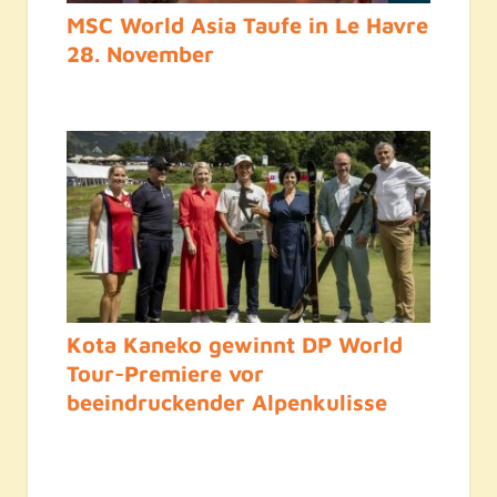
MSC World Asia Taufe in Le Havre
28. November
Kota Kaneko gewinnt DP World
Tour-Premiere vor
beeindruckender Alpenkulisse