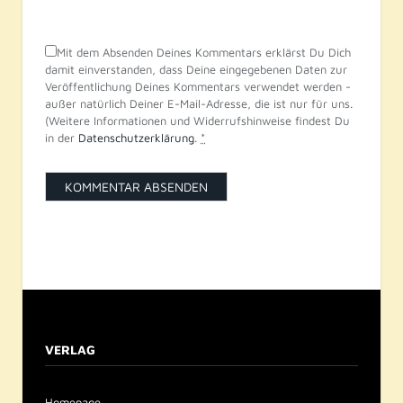
Mit dem Absenden Deines Kommentars erklärst Du Dich
damit einverstanden, dass Deine eingegebenen Daten zur
Veröffentlichung Deines Kommentars verwendet werden -
außer natürlich Deiner E-Mail-Adresse, die ist nur für uns.
(Weitere Informationen und Widerrufshinweise findest Du
in der
Datenschutzerklärung
.
*
VERLAG
Homepage