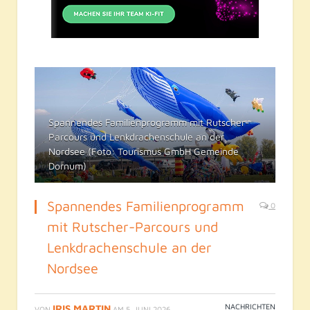
Spannendes Familienprogramm mit Rutscher-
Parcours und Lenkdrachenschule an der
Nordsee (Foto: Tourismus GmbH Gemeinde
Dornum)
Spannendes Familienprogramm
0
mit Rutscher-Parcours und
Lenkdrachenschule an der
Nordsee
NACHRICHTEN
IRIS MARTIN
VON
AM
5. JUNI 2026