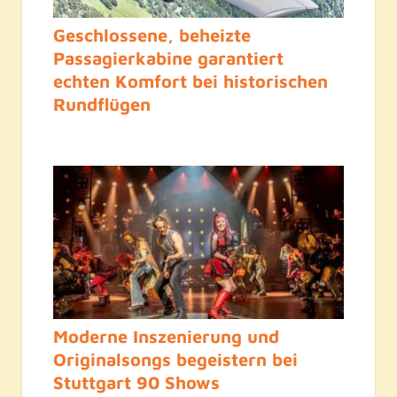
Geschlossene, beheizte
Passagierkabine garantiert
echten Komfort bei historischen
Rundflügen
Moderne Inszenierung und
Originalsongs begeistern bei
Stuttgart 90 Shows