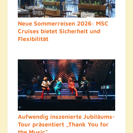
Neue Sommerreisen 2026: MSC
Cruises bietet Sicherheit und
Flexibilität
Aufwendig inszenierte Jubiläums-
Tour präsentiert „Thank You for
the Music“