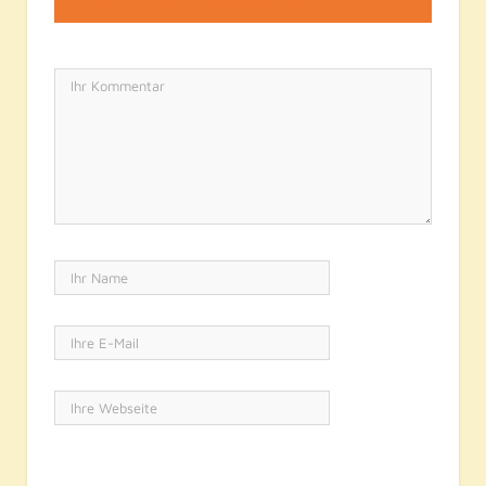
LASSEN SIE EINE ANTWORT HIER