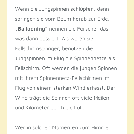
Wenn die Jungspinnen schlüpfen, dann
springen sie vom Baum herab zur Erde.
„Ballooning“
nennen die Forscher das,
was dann passiert. Als wären sie
Fallschirmspringer, benutzen die
Jungspinnen im Flug die Spinnennetze als
Fallschirm. Oft werden die jungen Spinnen
mit ihrem Spinnennetz-Fallschirmen im
Flug von einem starken Wind erfasst. Der
Wind trägt die Spinnen oft viele Meilen
und Kilometer durch die Luft.
Wer in solchen Momenten zum Himmel