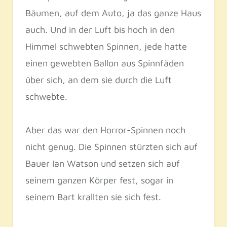
Bäumen, auf dem Auto, ja das ganze Haus
auch. Und in der Luft bis hoch in den
Himmel schwebten Spinnen, jede hatte
einen gewebten Ballon aus Spinnfäden
über sich, an dem sie durch die Luft
schwebte.
Aber das war den Horror-Spinnen noch
nicht genug. Die Spinnen stürzten sich auf
Bauer Ian Watson und setzen sich auf
seinem ganzen Körper fest, sogar in
seinem Bart krallten sie sich fest.