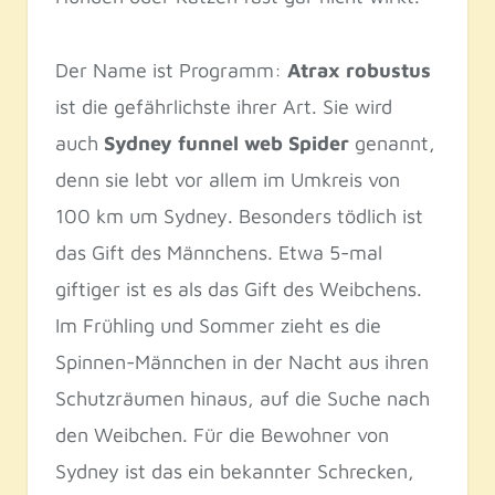
Der Name ist Programm:
Atrax robustus
ist die gefährlichste ihrer Art. Sie wird
auch
Sydney funnel web Spider
genannt,
denn sie lebt vor allem im Umkreis von
100 km um Sydney. Besonders tödlich ist
das Gift des Männchens. Etwa 5-mal
giftiger ist es als das Gift des Weibchens.
Im Frühling und Sommer zieht es die
Spinnen-Männchen in der Nacht aus ihren
Schutzräumen hinaus, auf die Suche nach
den Weibchen. Für die Bewohner von
Sydney ist das ein bekannter Schrecken,