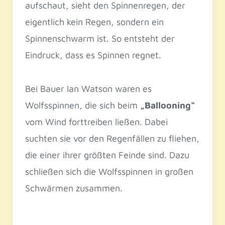
aufschaut, sieht den Spinnenregen, der
eigentlich kein Regen, sondern ein
Spinnenschwarm ist. So entsteht der
Eindruck, dass es Spinnen regnet.
Bei Bauer Ian Watson waren es
Wolfsspinnen, die sich beim
„Ballooning“
vom Wind forttreiben ließen. Dabei
suchten sie vor den Regenfällen zu fliehen,
die einer ihrer größten Feinde sind. Dazu
schließen sich die Wolfsspinnen in großen
Schwärmen zusammen.