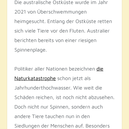
Die australische Ostküste wurde im Jahr
2021 von Überschwemmungen
heimgesucht. Entlang der Ostküste retten
sich viele Tiere vor den Fluten. Australier
berichten bereits von einer riesigen
Spinnenplage.
Politiker aller Nationen bezeichnen
die
Naturkatastrophe
schon jetzt als
Jahrhunderthochwasser. Wie weit die
Schäden reichen, ist noch nicht abzusehen.
Doch nicht nur Spinnen, sondern auch
andere Tiere tauchen nun in den
Siedlungen der Menschen auf. Besonders