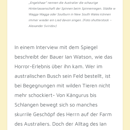
„Engelshaar“ nennen die Australier die schaurige
Hinterlassenschaft der Spinnen beim Spinnenregen. Städte wie
Wagga Wagga oder Soulburn in New South Wales können
immer wieder ein Lied davon singen. (Foto:shutterstock –
Alexander Sviridov)
In einem Interview mit dem Spiegel
beschreibt der Bauer Ian Watson, wie das
Horror-Erlebnis über ihn kam. Wer im
australischen Busch sein Feld bestellt, ist
bei Begegnungen mit wilden Tieren nicht
mehr schockiert- Von Kängurus bis
Schlangen bewegt sich so manches
skurrile Geschöpf des Herrn auf der Farm
des Australiers. Doch der Alltag des Ian