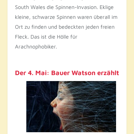
South Wales die Spinnen-Invasion. Eklige
kleine, schwarze Spinnen waren überall im
Ort zu finden und bedeckten jeden freien
Fleck. Das ist die Hölle für
Arachnophobiker.
Der 4. Mai: Bauer Watson erzählt