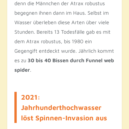
denn die Männchen der Atrax robustus
begegnen ihnen dann im Haus. Selbst im
Wasser überleben diese Arten über viele
Stunden. Bereits 13 Todesfälle gab es mit
dem Atrax robustus, bis 1980 ein
Gegengift entdeckt wurde. Jährlich kommt
es zu
30 bis 40 Bissen durch Funnel web
spider
.
2021:
Jahrhunderthochwasser
löst Spinnen-Invasion aus