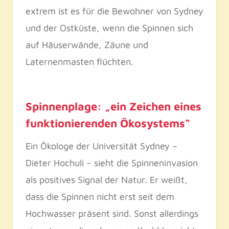
extrem ist es für die Bewohner von Sydney
und der Ostküste, wenn die Spinnen sich
auf Häuserwände, Zäune und
Laternenmasten flüchten.
Spinnenplage: „ein Zeichen eines
funktionierenden Ökosystems“
Ein Ökologe der Universität Sydney –
Dieter Hochuli – sieht die Spinneninvasion
als positives Signal der Natur. Er weißt,
dass die Spinnen nicht erst seit dem
Hochwasser präsent sind. Sonst allerdings