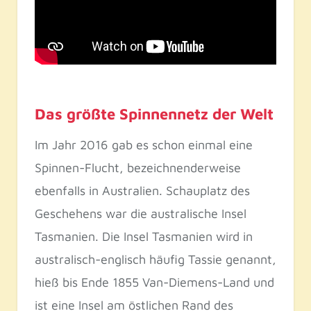
Das größte Spinnennetz der Welt
Im Jahr 2016 gab es schon einmal eine
Spinnen-Flucht, bezeichnenderweise
ebenfalls in Australien. Schauplatz des
Geschehens war die australische Insel
Tasmanien. Die Insel Tasmanien wird in
australisch-englisch häufig Tassie genannt,
hieß bis Ende 1855 Van-Diemens-Land und
ist eine Insel am östlichen Rand des