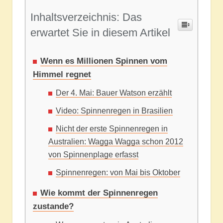
Inhaltsverzeichnis: Das
erwartet Sie in diesem Artikel
Wenn es Millionen Spinnen vom
Himmel regnet
Der 4. Mai: Bauer Watson erzählt
Video: Spinnenregen in Brasilien
Nicht der erste Spinnenregen in
Australien: Wagga Wagga schon 2012
von Spinnenplage erfasst
Spinnenregen: von Mai bis Oktober
Wie kommt der Spinnenregen
zustande?