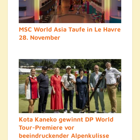
MSC World Asia Taufe in Le Havre
28. November
Kota Kaneko gewinnt DP World
Tour-Premiere vor
beeindruckender Alpenkulisse