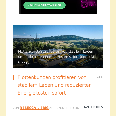
Flottenkunden profitieren von stabilem Laden
und reduzierten Energiekosten sofort (Foto: DHL
Group)
Flottenkunden profitieren von
0
stabilem Laden und reduzierten
Energiekosten sofort
NACHRICHTEN
REBECCA LIEBIG
VON
AM
18. NOVEMBER 2025