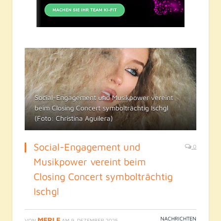
Social-Engagement und Musikpower vereint
beim Closing Concert symbolträchtig Ischgl
(Foto: Christina Aguilera)
Social-Engagement und
0
Musikpower vereint beim
Closing Concert symbolträchtig
Ischgl
NACHRICHTEN
MERLE
VON
AM
9. DEZEMBER 2025