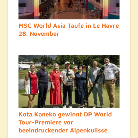
MSC World Asia Taufe in Le Havre
28. November
Kota Kaneko gewinnt DP World
Tour-Premiere vor
beeindruckender Alpenkulisse