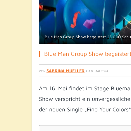
Blue Man Group Show begeistert 25.000 Schul
Blue Man Group Show begeistert
SABRINA MUELLER
VON
AM
8. MAI 2024
Am 16. Mai findet im Stage Bluemax
Show verspricht ein unvergessliche
der neuen Single „Find Your Color