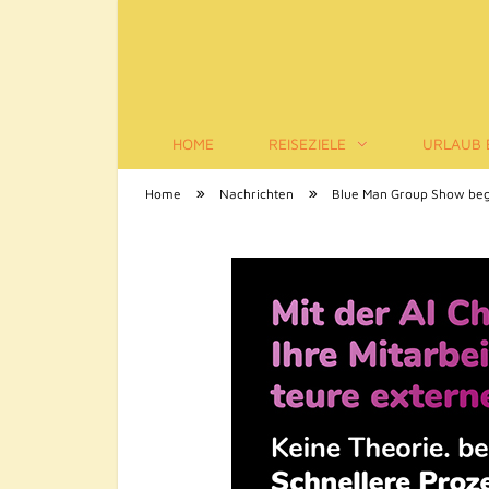
HOME
REISEZIELE
URLAUB 
Tourismus-Infos
»
»
Home
Nachrichten
Blue Man Group Show bege