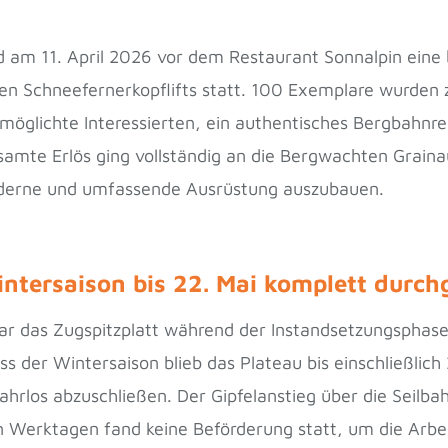
 am 11. April 2026 vor dem Restaurant Sonnalpin eine
ten Schneefernerkopflifts statt. 100 Exemplare wurden
rmöglichte Interessierten, ein authentisches Bergbahnrel
gesamte Erlös ging vollständig an die Bergwachten Grai
oderne und umfassende Ausrüstung auszubauen.
ntersaison bis 22. Mai komplett durch
r das Zugspitzplatt während der Instandsetzungsphase b
 der Wintersaison blieb das Plateau bis einschließlich
s abzuschließen. Der Gipfelanstieg über die Seilbahn
erktagen fand keine Beförderung statt, um die Arbeit