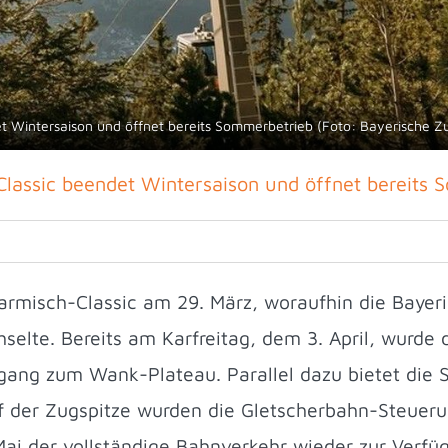
t Wintersaison und öffnet bereits Sommerbetrieb (Foto: Bayerische 
lassic beendet Wintersaison und öffnet bereits
armisch-Classic am 29. März, woraufhin die Baye
elte. Bereits am Karfreitag, dem 3. April, wurde 
ugang zum Wank-Plateau. Parallel dazu bietet die
Auf der Zugspitze wurden die Gletscherbahn-Steuer
Mai der vollständige Bahnverkehr wieder zur Verfü