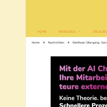
HOME
REISEZIELE
URLAUB 
Tourismus-Infos
»
»
Home
Nachrichten
Nahtloser Übergang: Garm