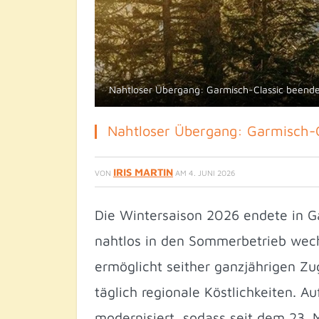
Nahtloser Übergang: Garmisch-Classic beende
Nahtloser Übergang: Garmisch-C
IRIS MARTIN
VON
AM
4. JUNI 2026
Die Wintersaison 2026 endete in G
nahtlos in den Sommerbetrieb wechs
ermöglicht seither ganzjährigen Z
täglich regionale Köstlichkeiten. 
modernisiert, sodass seit dem 23. 