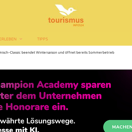
ERLEBEN
TIPPS
isch-Classic beendet Wintersaison und öffnet bereits Sommerbetrieb