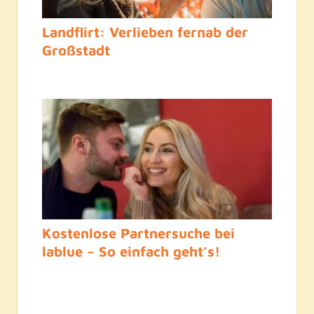
Landflirt: Verlieben fernab der
Großstadt
Kostenlose Partnersuche bei
lablue – So einfach geht’s!