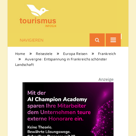
NAVIGIEREN
Tourismus-Infos
»
»
»
Home
Reiseziele
Europa Reisen
Frankreich
»
Auvergne: Entspannung in Frankreichs schönster
Landschaft