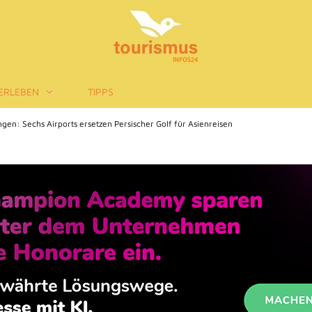
ERLEBEN
TIPPS
ngen: Sechs Airports ersetzen Persischer Golf für Asienreisen