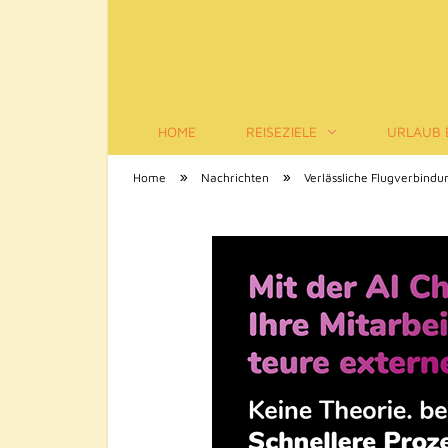
HOME
REISEZIELE
URLAUB 
Tourismus-Infos
»
»
Home
Nachrichten
Verlässliche Flugverbindu