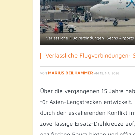
Verlässliche Flugverbindungen: Sechs Airports
Verlässliche Flugverbindungen: S
MARIUS BEILHAMMER
VON
AM
15. MAI 2026
Über die vergangenen 15 Jahre hab
für Asien-Langstrecken entwickelt. 
durch den eskalierenden Konflikt im
zuverlässige Ersatz-Drehkreuze auf
pazifischen Raum bieten und effizi