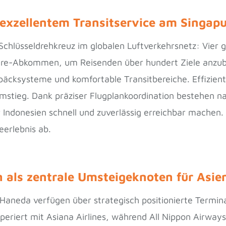
 exzellentem Transitservice am Singapu
Schlüsseldrehkreuz im globalen Luftverkehrsnetz: Vier g
re-Abkommen, um Reisenden über hundert Ziele anzubie
äcksysteme und komfortable Transitbereiche. Effiziente
stieg. Dank präziser Flugplankoordination bestehen na
der Indonesien schnell und zuverlässig erreichbar mach
eerlebnis ab.
n als zentrale Umsteigeknoten für Asie
Haneda verfügen über strategisch positionierte Termina
periert mit Asiana Airlines, während All Nippon Airway